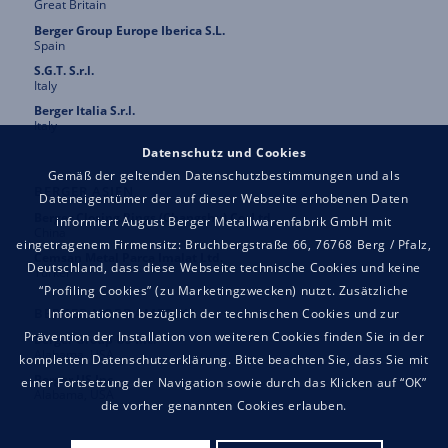
Great Britain
Berger Group Europe Iberica S.L.
Spain
S.G.T. S.r.l.
Italy
Berger Italia S.r.l.
Italy
Datenschutz und Cookies
Gemäß der geltenden Datenschutzbestimmungen und als
BERGER ASIEN
Dateneigentümer der auf dieser Webseite erhobenen Daten
Berger Closing Rings (Changshu) Co. Ltd.
informiert August Berger Metallwarenfabrik GmbH mit
China
eingetragenem Firmensitz: Bruchbergstraße 66, 76768 Berg / Pfalz,
Cemsan Metal Parca Imalat Ltd.
Deutschland, dass diese Webseite technische Cookies und keine
Türkei
“Profiling Cookies” (zu Marketingzwecken) nutzt. Zusätzliche
BERGER NORDAMERIKA
Informationen bezüglich der technischen Cookies und zur
Prävention der Installation von weiteren Cookies finden Sie in der
Berger Group US Inc.
Alabama, USA
kompletten Datenschutzerklärung. Bitte beachten Sie, dass Sie mit
Berger US Inc.
einer Fortsetzung der Navigation sowie durch das Klicken auf “OK”
Alabama, USA
die vorher genannten Cookies erlauben.